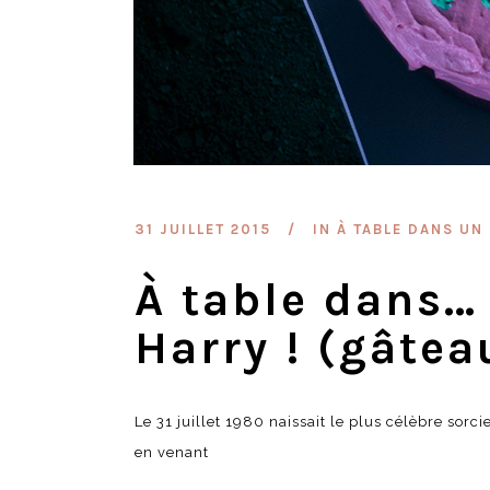
31 JUILLET 2015
IN
À TABLE DANS UN 
À table dans…
Harry ! (gâtea
Le 31 juillet 1980 naissait le plus célèbre sorc
en venant