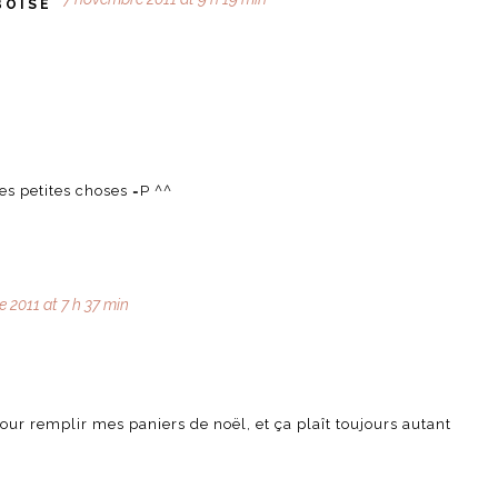
BOISE
s petites choses =P ^^
 2011 at 7 h 37 min
our remplir mes paniers de noël, et ça plaît toujours autant