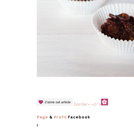
border= »0″>
Page
&
Profil
Facebook
!