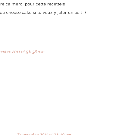
ore ca merci pour cette recette!!!!
 de cheese cake si tu veux y jeter un oeil ;)
embre 2011 at 5 h 38 min
7 novembre 2011 at 9 h 19 min