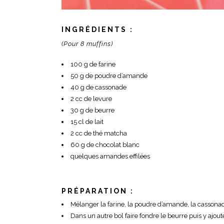
INGRÉDIENTS :
(Pour 8 muffins)
100 g de farine
50 g de poudre d’amande
40 g de cassonade
2 cc de levure
30 g de beurre
15 cl de lait
2 cc de thé matcha
60 g de chocolat blanc
quelques amandes effilées
PRÉPARATION :
Mélanger la farine, la poudre d’amande, la cassonade
Dans un autre bol faire fondre le beurre puis y ajouter