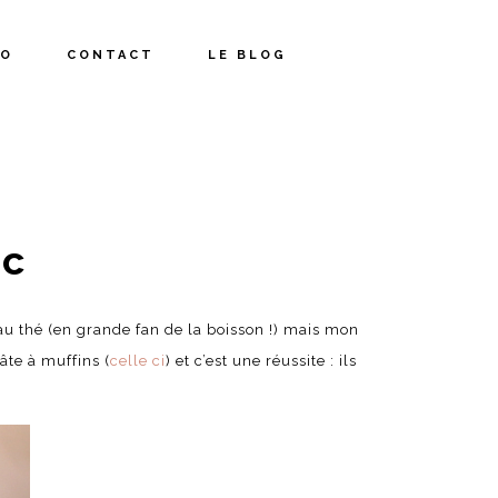
IO
CONTACT
LE BLOG
nc
 au thé (en grande fan de la boisson !) mais mon
âte à muffins (
celle ci
) et c’est une réussite : ils