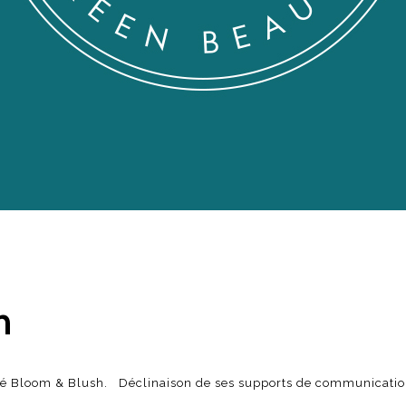
h
auté Bloom & Blush. Déclinaison de ses supports de communication 